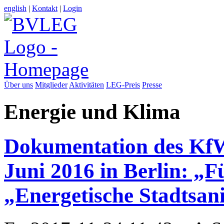
english
|
Kontakt
|
Login
Über uns
Mitglieder
Aktivitäten
LEG-Preis
Presse
Energie und Klima
Dokumentation des KfW
Juni 2016 in Berlin: 
„Energetische Stadtsan